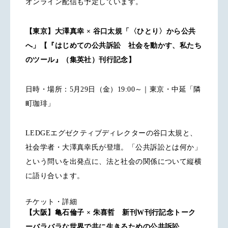
オンライン配信も予定しています。
【東京】大澤真幸 × 谷口太規「〈ひとり〉から公共
へ」【『はじめての公共訴訟 社会を動かす、私たち
のツール』（集英社）刊行記念】
日時・場所：5月29日（金）19:00～｜東京・中延「隣
町珈琲」
LEDGEエグゼクティブディレクターの谷口太規と、
社会学者・大澤真幸氏が登壇。「公共訴訟とは何か」
という問いを出発点に、法と社会の関係について縦横
に語り合います。
チケット・詳細
【大阪】亀石倫子 × 朱喜哲 新刊W刊行記念トーク
ーバラバラな世界で共に生きるための公共訴訟