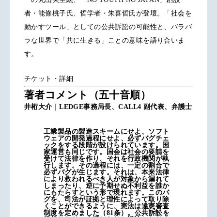
者・能條桃子氏、哲学者・朱喜哲氏が登壇。「社会を
動かすツール」としての公共訴訟の可能性と、バラバ
ラな世界で「共に生きる」ことの意味を語り合いま
す。
チケット・詳細
著者コメント（五十音順）
井桁大介｜LEDGE事務局長、CALL4 副代表、弁護士
工業製品の製造スキームにせよ、ソフト
ウェアの開発過程にせよ、必ずバグチェ
ックをする段階が設けられています。国
家運営も同じです。国会は社会の要請を
受けて法律を作り、それを行政機関が執
行します。その過程には、一定の割合で
必ずバグが生じます。それは、本来法律
により救われるべき人が対象から漏れて
しまったり、逆に予期せぬ不利益を誰か
にもたらすという形で現れます。このバ
グを、司法が証拠と理性によって取り除
くことができるように、憲法は違憲審査
制度を定めました（81条）。公共訴訟を