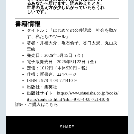
るあなたへ届けます。読み終えたとき、
世界の見え方が少し広がっていたらうれ
しいです。
書籍情報
タイトル：『はじめての公共訴訟 社会を動か
す、私たちのツール』
著者：井桁大介、亀石倫子、谷口太規、丸山央
里絵
発売日：2026年5月15日（金）
電子版発売日：2026年5月22日（金）
定価：1012円（本体920円＋税）
仕様：新書判、224ページ
ISBN：978-4-08-721410-9
出版社：集英社
出版社サイト：
https://www.shueisha.co.jp/books/
items/contents.html?isbn=978-4-08-721410-9
詳細・ご購入はこちら
SHARE