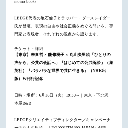
momo books
LEDGE代表の亀石倫子とラッパー・ダースレイダー
氏が登壇。表現の自由や社会正義をめぐる問いを、専
門家と表現者、それぞれの視点から語ります。
チケット・詳細
【東京】朱喜哲 × 能條桃子 × 丸山央里絵「ひとりの
声から、公共の会話へ」『はじめての公共訴訟』（集
英社）『バラバラな世界で共に生きる』（NHK出
版）W刊行記念
日時・場所：6月16日（火）19:30～｜東京・下北沢
本屋B&B
LEDGEクリエイティブディレクター／キャンペーナ
ーの丸山央里絵、「NO YOUTH NO JAPAN」創設