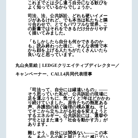
これまでとは少し違う自分になる歓びを
よく知っているからでしょうか。
司法、法、公共訴訟、どれも硬いイメー
ジがあるけれど、でも本当は私たちと隣
り合わせで、とてもパワフルな世界。こ
の新書ではそれをできるだけ分かりやす
く描いてみました。
「もしかしたら自分も何かできるのか
も」読み終わった後に、そんな表情で本
から顔を上げる人たちがたくさんいたら
良いなと思っています。
丸山央里絵｜LEDGEクリエイティブディレクター／
キャンペーナー、CALL4共同代表理事
「司法って、自分には縁遠いもの」——
そう思っていた私が、公共訴訟の現場に
足を運ぶうちに、気づくと7年ほどかかわ
り続けていました。原告たちの熱意ある
声、弁護団の紡ぐ論理の積み重ね、そし
てそこから立ち上がる社会を変えようと
するエネルギー。公共訴訟には、選挙や
デモとはまた違う「社会を動かす力」が
あります。
難しそう、自分には関係ない——この本
を、あのころの私と同じように感じてい