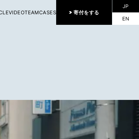
JP
CLE
VIDEO
TEAM
CASES
寄付をする
EN