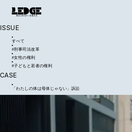
ARTICLE
提訴や判決、注目の期日などをお伝えするケースレポートや、
公共訴訟にまつわるインタビューやコラムなどをお届けします
ISSUE
すべて
#
刑事司法改革
#
女性の権利
#
子どもと若者の権利
CASE
「わたしの体は母体じゃない」訴訟