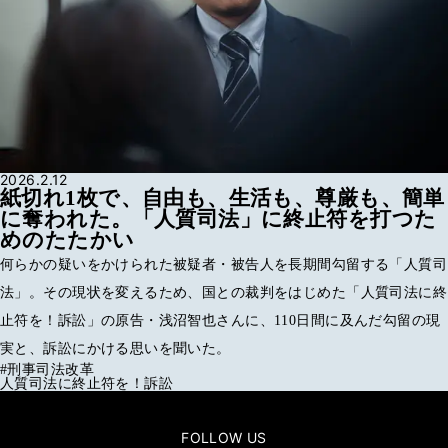
2026.2.12
紙切れ1枚で、自由も、生活も、尊厳も、簡単
に奪われた。「人質司法」に終止符を打つた
めのたたかい
何らかの疑いをかけられた被疑者・被告人を長期間勾留する「人質司
法」。その現状を変えるため、国との裁判をはじめた「人質司法に終
止符を！訴訟」の原告・浅沼智也さんに、110日間に及んだ勾留の現
実と、訴訟にかける思いを聞いた。
#
刑事司法改革
人質司法に終止符を！訴訟
FOLLOW US