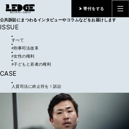
ARTICLE
寄付をする
提訴や判決、注目の期日などをお伝えするケースレポートや、
公共訴訟にまつわるインタビューやコラムなどをお届けします
ISSUE
すべて
#
刑事司法改革
#
女性の権利
#
子どもと若者の権利
CASE
人質司法に終止符を！訴訟